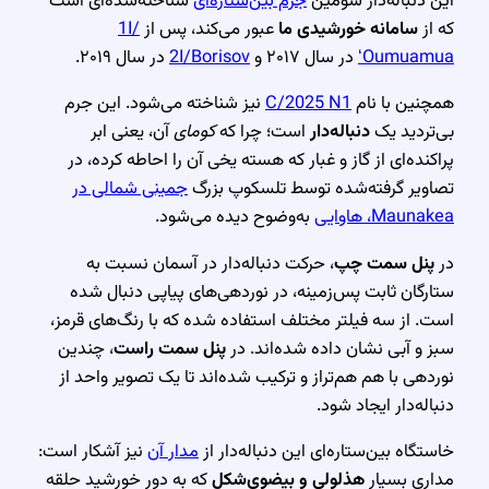
این دنباله‌دار سومین
جرم بین‌ستاره‌ای
شناخته‌شده‌ای است
که از
سامانه خورشیدی ما
عبور می‌کند، پس از
1I/
ʻOumuamua
در سال ۲۰۱۷ و
2I/Borisov
در سال ۲۰۱۹.
همچنین با نام
C/2025 N1
نیز شناخته می‌شود. این جرم
بی‌تردید یک
دنباله‌دار
است؛ چرا که
کومای
آن، یعنی ابر
پراکنده‌ای از گاز و غبار که هسته یخی آن را احاطه کرده، در
تصاویر گرفته‌شده توسط تلسکوپ بزرگ
جمینی شمالی در
Maunakea، هاوایی
به‌وضوح دیده می‌شود.
در
پنل سمت چپ
، حرکت دنباله‌دار در آسمان نسبت به
ستارگان ثابت پس‌زمینه، در نوردهی‌های پیاپی دنبال شده
است. از سه فیلتر مختلف استفاده شده که با رنگ‌های قرمز،
سبز و آبی نشان داده شده‌اند. در
پنل سمت راست
، چندین
نوردهی با هم هم‌تراز و ترکیب شده‌اند تا یک تصویر واحد از
دنباله‌دار ایجاد شود.
خاستگاه بین‌ستاره‌ای این دنباله‌دار از
مدار آن
نیز آشکار است:
مداری بسیار
هذلولی و بیضوی‌شکل
که به دور خورشید حلقه