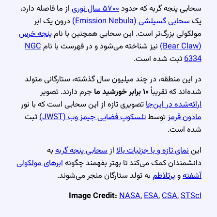
سحابی پنجه گربه که حدود
۵۷۰۰ سال نوری
از ما فاصله دارد،
یک
سحابی گسیلشی (Emission Nebula)
درون یک ابر
مولکولی بزرگ‌تر است. این سحابی همچنین با نام
پنجه خرس
(Bear Claw)
نیز شناخته می‌شود و در فهرست با نام
NGC
6334
ثبت شده است.
در این منطقه، در چند میلیون سال گذشته، ستارگانی متولد
شده‌اند که تقریباً
۱۰ برابر خورشید ما
جرم دارند. تصویر
ارائه‌شده در این‌جا
تصویری تازه از این سحابی است که با نور
مادون قرمز
توسط
تلسکوپ فضایی جیمز وب (JWST)
ثبت
شده است.
این
نمای تازه و با جزئیات بالا
از
سحابی پنجه گربه
به
دانشمندان کمک می‌کند تا بهتر بفهمند چگونه
ابرهای مولکولی
آشفته
و
پرتلاطم
به تولد ستارگان منجر می‌شوند.
Image Credit:
NASA
,
ESA
,
CSA
,
STScI