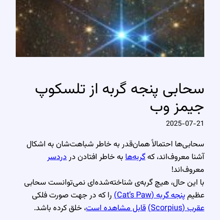
سحابی پنجه گربه از تلسکوپ
جیمز وب
2025-07-21
سحابی‌ها احتمالاً همان‌قدر به خاطر شباهت‌شان به اشکال
آشنا معروف‌اند، که
گربه‌ها
به خاطر افتادن در
دردسر
معروف‌اند!
با این حال، هیچ گربه‌ی شناخته‌شده‌ای نمی‌توانست سحابی
عظیم
پنجه گربه (Cat’s Paw)
را که در جهت صورت فلکی
عقرب (Scorpius)
قابل مشاهده است
، خلق کرده باشد.