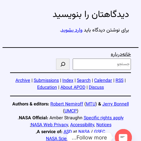
دیدگاهتان را بنویسید
برای نوشتن دیدگاه باید
وارد بشوید
.
خانه
درباره
ج
س
ت
Archive
|
Submissions
|
Index
|
Search
|
Calendar
|
RSS
|
ج
Education
|
About APOD
|
Discuss
و
Authors & editors:
Robert Nemiroff
(
MTU
)
&
Jerry Bonnell
(
UMCP
)
.
NASA Official:
Amber Straughn
Specific rights apply
;
NASA Web Privacy
,
Accessibility
,
Notices
,
A service of:
ASD
at
NASA
/
GSFC
Follow more...
NASA Science Activation