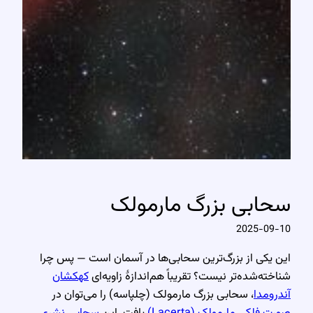
سحابی بزرگ مارمولک
2025-09-10
این یکی از بزرگ‌ترین سحابی‌ها در آسمان است — پس چرا
شناخته‌شده‌تر نیست؟ تقریباً هم‌اندازهٔ زاویه‌ای
کهکشان
آندرومدا
‌، سحابی بزرگ مارمولک (چلپاسه) را می‌توان در
صورت فلکی مارمولک (Lacerta)
یافت. این
سحابی نشری