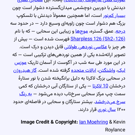
دیدنش با دوربین دوچشمی میدان‌گسترده دشوار است چون
بسیار کم‌نور
است، اما همچنین معمولاً دیدنش با تلسکوپ
بزرگ هم دشوار است چون زاویه‌ای وسیع دارد — در حدود سه
درجه
. عمق، گستره،
موج‌ها
و زیبایی این سحابی — که با نام
Sharpless 126 (Sh2-126)
فهرست شده است — بیش از
هر چیز با
عکاسی نوردهی طولانی
قابل دیدن و درک است.
تصویر ارائه‌شده یکی از همین نوردهی‌های ترکیبی است — که
در این مورد طی سه شب در آگوست از آسمان تاریک
موزس
لیک
،
واشنگتن
،
ایالات متحده
گرفته شده است.
گاز هیدروژن
در سحابی بزرگ لاکرتا به دلیل برانگیخته شدن با نور ستارهٔ
درخشان
10 لاکرتا
— یکی از ستارگان آبی درخشان که کمی
سمت چپ مرکز سحابی سرخ‌تاب دیده می‌شود —
به رنگ
سرخ می‌درخشد
. بیشتر ستارگان و سحابی در فاصله‌ای حدود
۱۲۰۰
سال نوری
قرار دارند.
Image Credit & Copyright:
Ian Moehring
& Kevin
Roylance