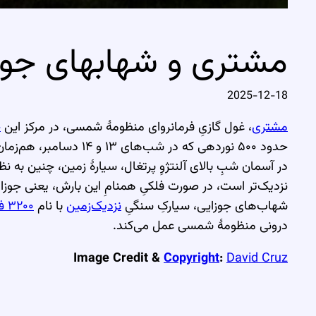
مشتری و شهابهای جوز
2025-12-18
مشتری
، غول گازیِ فرمانروای منظومهٔ شمسی، در مرکز این
چ
حدود ۵۰۰ نوردهی که در شب‌های ۱۳ و ۱۴ دسامبر، هم‌زمان با اوج فعالیت سالانهٔ
در آسمان شبِ بالای آلنتژوِ پرتغال، سیارهٔ زمین، چنین به ن
نزدیک‌تر است، در صورت فلکیِ همنامِ این بارش، یعنی جوزا.
شهاب‌های جوزایی، سیارکِ سنگیِ
نزدیک‌زمین
با نام
۳۲۰۰ فایتون
درونی منظومهٔ شمسی عمل می‌کند.
Image Credit &
Copyright
:
David Cruz