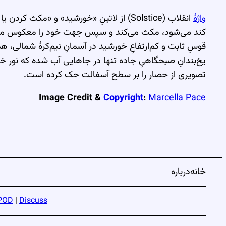
واژهٔ
انقلاب (Solstice) از لاتینِ «خورشید» و «مکث کردن یا ایستادن» گرفته شده است. در روزهای پیرامونِ یک انقلاب،
کند می‌شود، مکث می‌کند و سپس جهت خود را معکوس می‌سازد. 
قوسِ ثابت و کم‌ارتفاعِ خورشید در آسمانِ نیم‌کرهٔ شمالی، ه
یخ‌بندانِ صبحگاهیِ جاده تنها در جاهایی آب شده که نور خو
تصویری از حصار را بر سطح آسفالت حک کرده است.
Image Credit &
Copyright
:
Marcella Pace
خانه
درباره
POD
|
Discuss