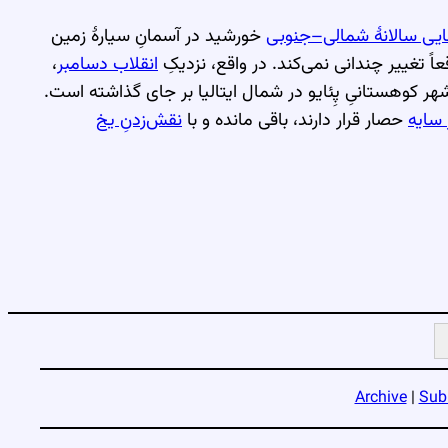
یی سالانهٔ شمالی–جنوبی
خورشید در آسمانِ سیارهٔ زمین
 تغییر چندانی نمی‌کند. در واقع، نزدیکِ
انقلاب دسامبر
،
شهر کوهستانیِ پِئایو در شمال ایتالیا بر جای گذاشته است.
 سایه
حصار قرار دارند، باقی مانده و با
نقش‌زدنِ یخ
Archive
|
Sub