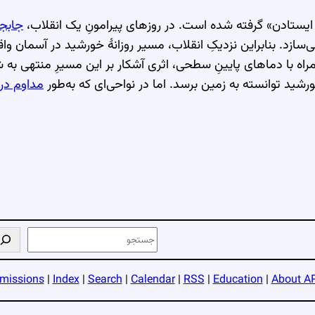
جابجا
بنابراین نزدیکِ انقلاب، مسیر روزانهٔ خورشید در آسمان واقعاً
مراه با دماهای پایینِ سطحی، اثری آشکار بر این مسیرِ منتهی به 
رشید توانسته به زمین برسد. اما در نواحی‌ای که به‌طور
مداوم در
ج
س
ت
missions
|
Index
|
Search
|
Calendar
|
RSS
|
Education
|
About A
ج