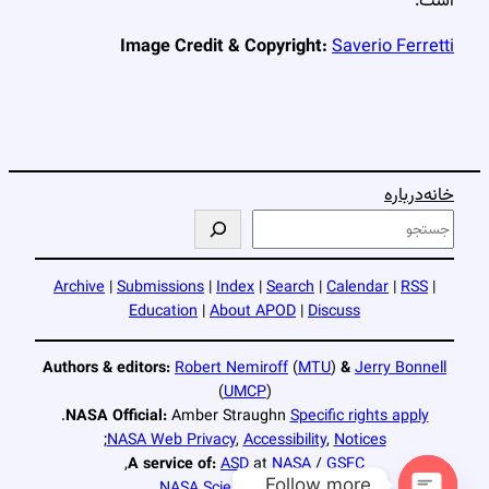
است.
Image Credit & Copyright:
Saverio Ferretti
خانه
درباره
ج
س
ت
Archive
|
Submissions
|
Index
|
Search
|
Calendar
|
RSS
|
ج
Education
|
About APOD
|
Discuss
و
Authors & editors:
Robert Nemiroff
(
MTU
)
&
Jerry Bonnell
(
UMCP
)
.
NASA Official:
Amber Straughn
Specific rights apply
;
NASA Web Privacy
,
Accessibility
,
Notices
,
A service of:
ASD
at
NASA
/
GSFC
Follow more...
NASA Science Activation