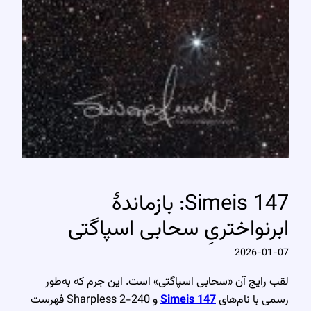
Simeis 147: بازماندهٔ
ابرنواختریِ سحابی اسپاگتی
2026-01-07
لقب رایج آن «سحابی اسپاگتی» است. این جرم که به‌طور
رسمی با نام‌های
Simeis 147
و Sharpless 2-240 فهرست