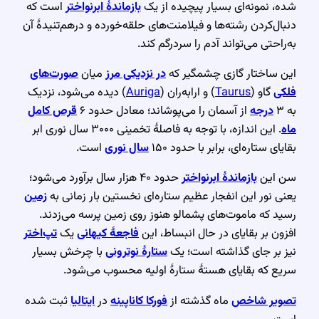
شده، نمونه‌ای بسیار پیچیده از یک
بازماندهٔ ابرنواختر
است که
دنبال‌کردن رشته‌ها و فیلامنت‌های حلقه‌خورده و درهم‌تنیدهٔ آن
به‌راحتی می‌تواند آدم را سردرگم کند.
این ساختار گازی چشمگیر که
در نزدیکی مرز
میان
صورت‌های
فلکی
گاو (
Taurus
) و ارابه‌ران (
Auriga
) دیده می‌شود، نزدیک
به ۳
درجه
از آسمان را می‌پوشاند؛ معادل حدود ۶
قرص کامل
ماه
. این اندازه، با توجه به فاصلهٔ تخمینی ۳۰۰۰ سال نوری ابر
بقایای ستاره‌ای، برابر با حدود ۱۵۰
سال نوری
است.
سن این
بازماندهٔ ابرنواختر
حدود ۴۰ هزار سال برآورد می‌شود؛
یعنی نور این انفجار عظیم ستاره‌ای نخستین بار زمانی به
زمین
رسید که ماموت‌های پشمالو هنوز روی زمین پرسه می‌زدند.
افزون بر بقایای در حال انبساط، این
فاجعهٔ کیهانی
یک
تپ‌اختر
نیز بر جای گذاشته است؛ یک
ستارهٔ نوترونی
با چرخش بسیار
سریع که بقایای هستهٔ ستارهٔ اولیه محسوب می‌شود.
تصویر شاخص
ماه گذشته از
فورکا کاناپینه
در
ایتالیا
ثبت شده