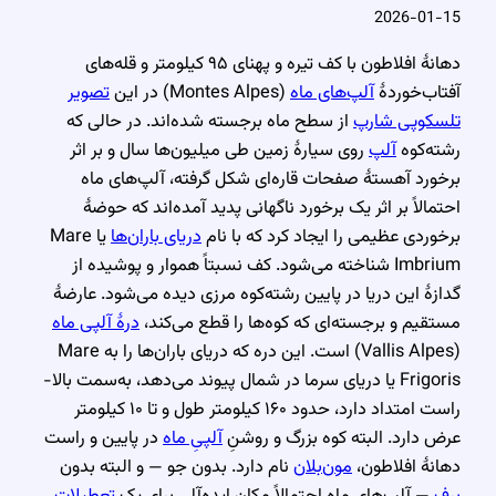
2026-01-15
دهانهٔ افلاطون با کف تیره و پهنای ۹۵ کیلومتر و قله‌های
آفتاب‌خوردهٔ
آلپ‌های ماه
(Montes Alpes) در این
تصویر
تلسکوپی شارپ
از سطح ماه برجسته شده‌اند. در حالی که
رشته‌کوه
آلپ
روی سیارهٔ زمین طی میلیون‌ها سال و بر اثر
برخورد آهستهٔ صفحات قاره‌ای شکل گرفته، آلپ‌های ماه
احتمالاً بر اثر یک برخورد ناگهانی پدید آمده‌اند که حوضهٔ
برخوردی عظیمی را ایجاد کرد که با نام
دریای باران‌ها
یا Mare
Imbrium شناخته می‌شود. کف نسبتاً هموار و پوشیده از
گدازهٔ این دریا در پایین رشته‌کوه مرزی دیده می‌شود. عارضهٔ
مستقیم و برجسته‌ای که کوه‌ها را قطع می‌کند،
درهٔ آلپی ماه
(Vallis Alpes) است. این دره که دریای باران‌ها را به Mare
Frigoris یا دریای سرما در شمال پیوند می‌دهد، به‌سمت بالا-
راست امتداد دارد، حدود ۱۶۰ کیلومتر طول و تا ۱۰ کیلومتر
عرض دارد. البته کوه بزرگ و روشنِ
آلپیِ ماه
در پایین و راست
دهانهٔ افلاطون،
مون‌بلان
نام دارد. بدون جو — و البته بدون
برف
— آلپ‌های ماه احتمالاً مکان ایده‌آلی برای یک
تعطیلات