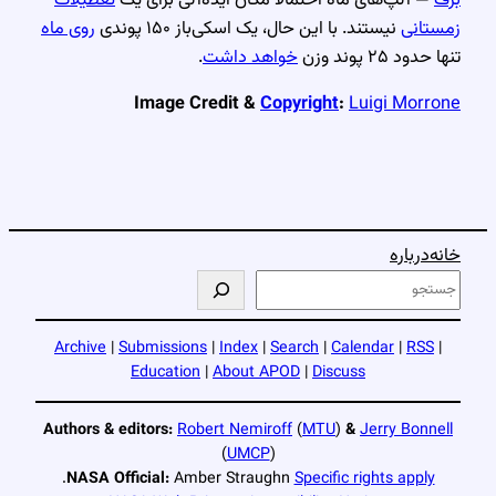
زمستانی
نیستند. با این حال، یک اسکی‌باز ۱۵۰ پوندی
روی ماه
تنها حدود ۲۵ پوند وزن
خواهد داشت
.
Image Credit &
Copyright
:
Luigi Morrone
خانه
درباره
ج
س
ت
Archive
|
Submissions
|
Index
|
Search
|
Calendar
|
RSS
|
ج
Education
|
About APOD
|
Discuss
و
Authors & editors:
Robert Nemiroff
(
MTU
)
&
Jerry Bonnell
(
UMCP
)
.
NASA Official:
Amber Straughn
Specific rights apply