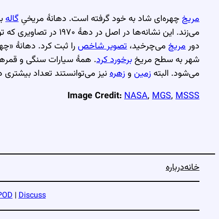
مریخ
چهره‌ای شاد به خود گرفته است. دهانهٔ مریخیِ
گاله
به
می‌زند. این نشانه‌ها در اصل در دههٔ ۱۹۷۰ در تصاویری که توسط مدارگرد
دور
مریخ
می‌چرخید،
تصویر شاخص
را ثبت کرد. دهانهٔ «چه
شهر به سطح مریخ
برخورد کرد
. همهٔ سیارات سنگی و قمر
می‌شود. البته
زمین
و
زهره
نیز می‌توانستند تعداد بیشتری 
Image Credit:
NASA
,
MGS
,
MSSS
خانه
درباره
POD
|
Discuss