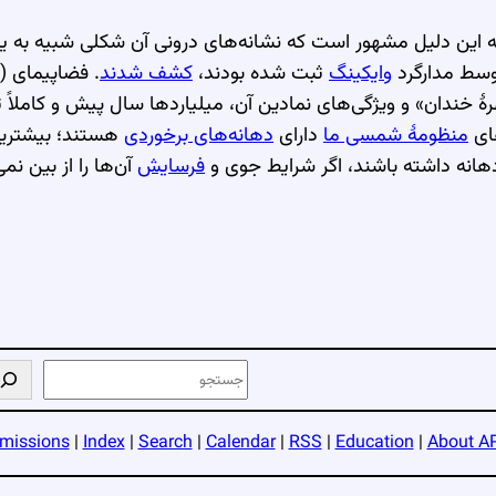
 این دلیل مشهور است که نشانه‌های درونی آن شکلی شبیه به 
وایکینگ
ثبت شده بودند،
کشف شدند
. فضاپیمای
رهٔ خندان» و ویژگی‌های نمادین آن، میلیاردها سال پیش و کاملاً 
های
منظومهٔ شمسی ما
دارای
دهانه‌های برخوردی
هستند؛ بیشترین 
دهانه داشته باشند، اگر شرایط جوی و
فرسایش
آن‌ها را از بین نمی‌
ج
س
ت
missions
|
Index
|
Search
|
Calendar
|
RSS
|
Education
|
About A
ج