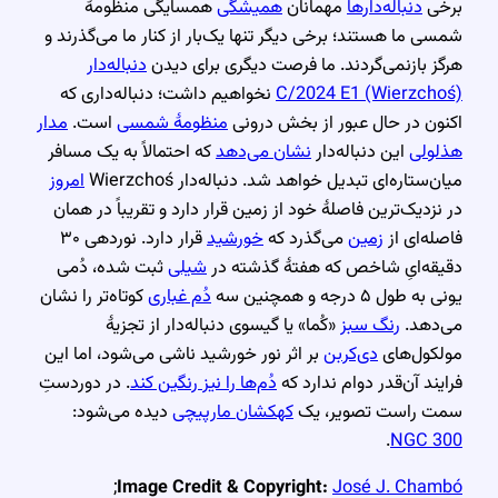
برخی
دنباله‌دارها
مهمانان
همیشگی
همسایگی منظومهٔ
شمسی ما هستند؛ برخی دیگر تنها یک‌بار از کنار ما می‌گذرند و
هرگز بازنمی‌گردند. ما فرصت دیگری برای دیدن
دنباله‌دار
C/2024 E1 (Wierzchoś)
نخواهیم داشت؛ دنباله‌داری که
اکنون در حال عبور از بخش درونی
منظومهٔ شمسی
است.
مدار
هذلولی
این دنباله‌دار
نشان می‌دهد
که احتمالاً به یک مسافر
میان‌ستاره‌ای تبدیل خواهد شد. دنباله‌دار Wierzchoś
امروز
در نزدیک‌ترین فاصلهٔ خود از زمین قرار دارد و تقریباً در همان
فاصله‌ای از
زمین
می‌گذرد که
خورشید
قرار دارد. نوردهی ۳۰
دقیقه‌ایِ شاخص که هفتهٔ گذشته در
شیلی
ثبت شده، دُمی
یونی به طول ۵ درجه و همچنین سه
دُم غباری
کوتاه‌تر را نشان
می‌دهد.
رنگ سبز
«کُما» یا گیسوی دنباله‌دار از تجزیهٔ
مولکول‌های
دی‌کربن
بر اثر نور خورشید ناشی می‌شود، اما این
فرایند آن‌قدر دوام ندارد که
دُم‌ها را نیز رنگین کند
. در دوردستِ
سمت راست تصویر، یک
کهکشان مارپیچی
دیده می‌شود:
.
NGC 300
;
Image Credit & Copyright:
José J. Chambó