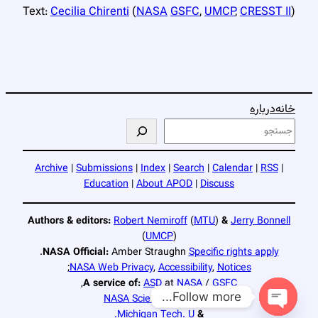
Text:
Cecilia Chirenti
(
NASA
GSFC
,
UMCP
,
CRESST II
)
خانه
درباره
ج
س
ت
Archive
|
Submissions
|
Index
|
Search
|
Calendar
|
RSS
|
ج
Education
|
About APOD
|
Discuss
و
Authors & editors:
Robert Nemiroff
(
MTU
)
&
Jerry Bonnell
(
UMCP
)
.
NASA Official:
Amber Straughn
Specific rights apply
;
NASA Web Privacy
,
Accessibility
,
Notices
,
A service of:
ASD
at
NASA
/
GSFC
Follow more...
NASA Science Activation
Michigan Tech. U.
&