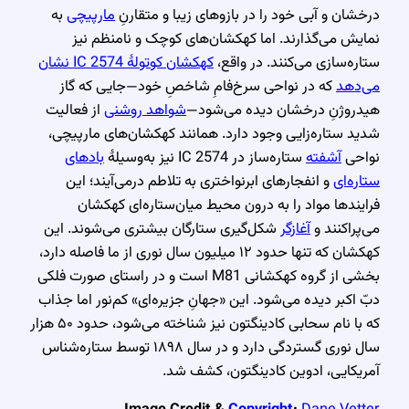
درخشان و آبی خود را در بازوهای زیبا و متقارنِ
مارپیچی
به
نمایش می‌گذارند. اما کهکشان‌های کوچک و نامنظم نیز
ستاره‌سازی می‌کنند. در واقع،
کهکشان کوتولهٔ IC 2574 نشان
می‌دهد
که در نواحی سرخ‌فامِ شاخصِ خود—جایی که گاز
هیدروژنِ درخشان دیده می‌شود—
شواهد روشنی
از فعالیت
شدید ستاره‌زایی وجود دارد. همانند کهکشان‌های مارپیچی،
نواحی
آشفته
ستاره‌ساز در IC 2574 نیز به‌وسیلهٔ
بادهای
ستاره‌ای
و انفجارهای ابرنواختری به تلاطم درمی‌آیند؛ این
فرایندها مواد را به درون محیط میان‌ستاره‌ای کهکشان
می‌پراکنند و
آغازگر
شکل‌گیری ستارگان بیشتری می‌شوند. این
کهکشان که تنها حدود ۱۲ میلیون سال نوری از ما فاصله دارد،
بخشی از گروه کهکشانی M81 است و در راستای صورت فلکی
دبّ اکبر دیده می‌شود. این «جهانِ جزیره‌ای» کم‌نور اما جذاب
که با نام سحابی کادینگتون نیز شناخته می‌شود، حدود ۵۰ هزار
سال نوری گستردگی دارد و در سال ۱۸۹۸ توسط ستاره‌شناس
آمریکایی، ادوین کادینگتون، کشف شد.