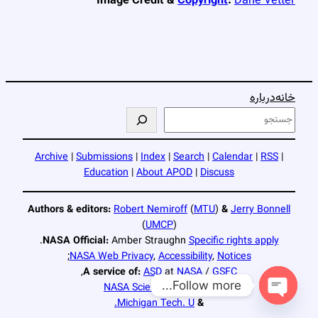
Image Credit &
Copyright
:
Dane Vetter
خانه
درباره
ج
س
ت
Archive
|
Submissions
|
Index
|
Search
|
Calendar
|
RSS
|
ج
Education
|
About APOD
|
Discuss
و
Authors & editors:
Robert Nemiroff
(
MTU
)
&
Jerry Bonnell
(
UMCP
)
.
NASA Official:
Amber Straughn
Specific rights apply
;
NASA Web Privacy
,
Accessibility
,
Notices
,
A service of:
ASD
at
NASA
/
GSFC
Follow more...
NASA Science Activation
Michigan Tech. U.
&
Open