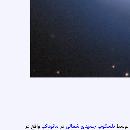
 توسط
تلسکوپ جمینای شمالی
در
مائوناکیا
واقع در