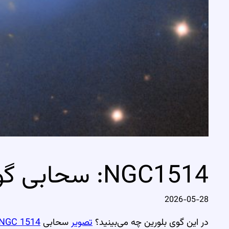
NGC1514: سحابی گوی کریستالی
2026-05-28
در این گوی بلورین چه می‌بینید؟
تصویر
سحابی
NGC 1514