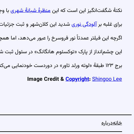
نکتهٔ شگفت‌انگیز این است که این
منظرهٔ شبانهٔ شهری
با و
برای غلبه بر
آلودگی نوری
شدید این کلان‌شهر و ثبت جزئیات ک
اگرچه این فیلتر عمدتاً نور فروسرخ را عبور می‌دهد، اما هم
این چشم‌انداز از پارک «توکسئوم هانگانگ» در سئول ثبت شد
برج ۱۲۳ طبقهٔ «لوته ورلد تاور» در دوردست خودنمایی می‌کند؛ بلندترین ساختمان کرهٔ جنوبی.
Image Credit &
Copyright
:
Shingoo Lee
خانه
درباره