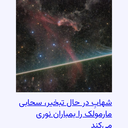
شهابِ در حال تبخیر، سحابی
مارمولک را بمباران نوری
می‌کند