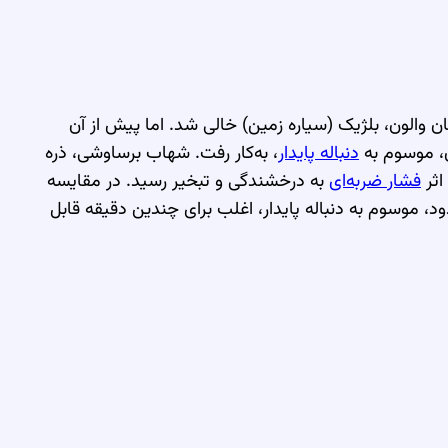
بان والون، بلژیک (سیاره زمین) خالی شد. اما پیش از آن
ن، موسوم به
دنباله پایدار
، به‌کار رفت. شهاب برساوشی، ذره
اثر
فشار ضربه‌ای
به درخشندگی و تبخیر رسید. در مقایسه
د، موسوم به دنباله پایدار، اغلب برای چندین دقیقه قابل