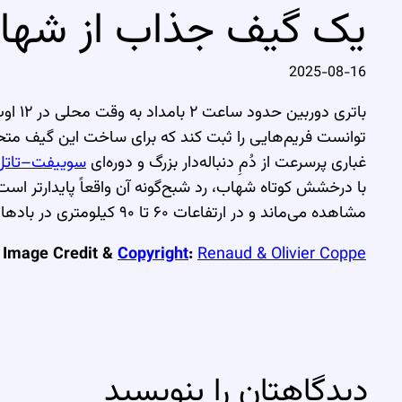
یک گیف جذاب از شهاب ب
2025-08-16
باتری دوربین حدود ساعت ۲ بامداد به وقت محلی در ۱۲ اوت،
توانست فریم‌هایی را ثبت کند که برای ساخت این گیف مت
غباری پرسرعت از دُمِ دنباله‌دار بزرگ و دوره‌ای
سوییفت–تاتل
با درخشش کوتاه شهاب، رد شبح‌گونه آن واقعاً پایدارتر است
مشاهده می‌ماند و در ارتفاعات ۶۰ تا ۹۰ کیلومتری در بادها شناور می‌شود.
Image Credit &
Copyright
:
Renaud & Olivier Coppe
دیدگاهتان را بنویسید