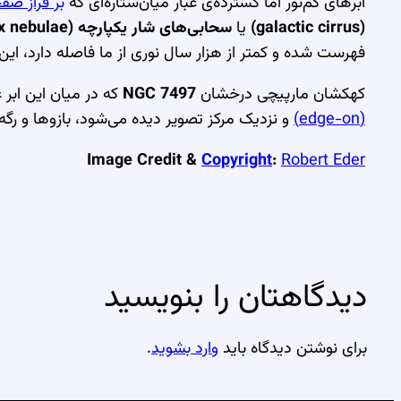
ابرهای کم‌نور اما گسترده‌ی غبار میان‌ستاره‌ای که
بر فراز صف
(galactic cirrus)
یا
سحابی‌های شار یکپارچه (integrated flux nebulae)
فهرست شده و کمتر از هزار سال نوری از ما فاصله دارد، این
کهکشان مارپیچی درخشان
NGC 7497
که در میان این ابر غبار به‌ظاهر گ
(edge-on)
و نزدیک مرکز تصویر دیده می‌شود، بازوها و رگه
Image Credit &
Copyright
:
Robert Eder
دیدگاهتان را بنویسید
برای نوشتن دیدگاه باید
وارد بشوید
.