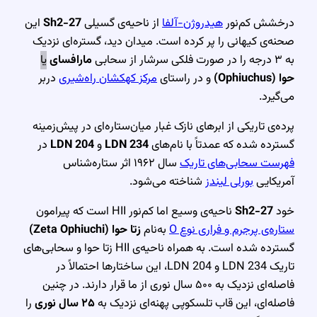
درخشش کم‌نور
هیدروژن-آلفا
از ناحیه‌ی گسیلی
Sh2-27
این
صحنه‌ی کیهانی را پر کرده است. میدان دید، گستره‌ای نزدیک
به ۳ درجه را در صورت فلکی سرشار از سحابی
مارافسای
یا
حوا (Ophiuchus)
و در راستای
مرکز کهکشان راه‌شیری
دربر
می‌گیرد.
پرده‌ی تاریکی از ابرهای نازک غبار میان‌ستاره‌ای در پیش‌زمینه
گسترده شده که عمدتاً با نام‌های
LDN 234
و
LDN 204
در
فهرست سحابی‌های تاریک
سال ۱۹۶۲ اثر ستاره‌شناس
آمریکایی
بورلی لیندز
شناخته می‌شود.
خود
Sh2-27
ناحیه‌ی وسیع اما کم‌نور HII است که پیرامون
ستاره‌ی پرجرم و فراری نوع O
به‌نام
زتا حوا (Zeta Ophiuchi)
گسترده شده است. به همراه ناحیه‌ی HII زتا حوا و سحابی‌های
تاریک LDN 234 و LDN 204، این ساختارها احتمالاً در
فاصله‌ای نزدیک به ۵۰۰ سال نوری از ما قرار دارند. در چنین
فاصله‌ای، این قاب تلسکوپی پهنه‌ای نزدیک به
۲۵ سال نوری
را