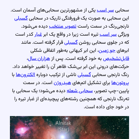
سحابی
سر اسب
یکی از مشهورترین سحابی‌های آسمان است.
این سحابی به صورت یک فرورفتگی تاریک در سحابی
گسیلی
نارنجی‌رنگ در سمت راست
تصویر منتخب
دیده می‌شود.
ویژگی
سر اسب
تیره است زیرا در واقع یک ابر
غبار
کدر است
که در جلوی سحابی روشن
گسیلی
قرار گرفته است. مانند
ابرهای
جو زمین
، این ابر کیهانی به‌طور اتفاقی شکلی
قابل‌تشخیص
به خود گرفته است. پس از
هزاران سال
،
حرکت‌های درونی این ابر بی‌شک ظاهر آن را تغییر خواهد داد.
رنگ نارنجی سحابی
گسیلی
ناشی از ترکیب دوباره
الکترون‌ها
با
پروتون‌ها
برای تشکیل اتم‌های
هیدروژن
است. در سمت
پایین-چپ تصویر،
سحابی شعله
دیده می‌شود؛ یک سحابی با
ته‌رنگ نارنجی که همچنین رشته‌های پیچیده‌ای از غبار تیره را
در خود جای داده است.