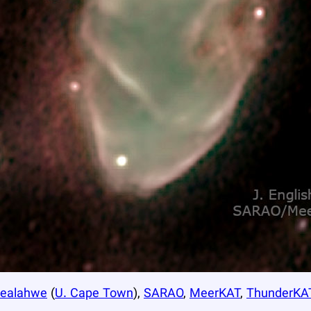
sealahwe
(
U. Cape Town
),
SARAO
,
MeerKAT
,
ThunderKA