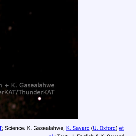
T
; Science: K. Gasealahwe,
K. Savard
(
U. Oxford
)
et