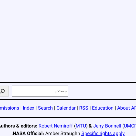
ج
س
ت
missions
|
Index
|
Search
|
Calendar
|
RSS
|
Education
|
About A
ج
و
uthors & editors:
Robert Nemiroff
(
MTU
)
&
Jerry Bonnell
(
UMC
.
NASA Official:
Amber Straughn
Specific rights apply