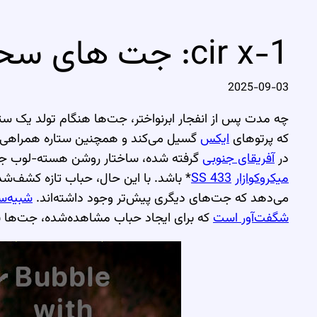
cir x-1: جت های سحابی افریقا
2025-09-03
چه مدت پس از انفجار ابرنواختر، جت‌ها هنگام تولد یک ستا
که پرتوهای
ایکس
گسیل می‌کند و همچنین ستاره همراهی ک
در
آفریقای جنوبی
گرفته شده، ساختار روشن هسته-لوب ج
میکروکوازار
SS 433
* باشد. با این حال، حباب تازه کشف‌ش
می‌دهد که جت‌های دیگری پیش‌تر وجود داشته‌اند.
شبیه‌سا
شگفت‌آور است
که برای ایجاد حباب مشاهده‌شده، جت‌ها بای