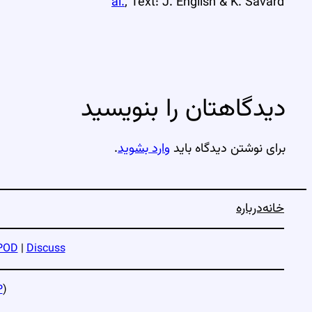
al.
; Text: J. English & K. Savard
دیدگاهتان را بنویسید
برای نوشتن دیدگاه باید
وارد بشوید
.
خانه
درباره
POD
|
Discuss
P
)