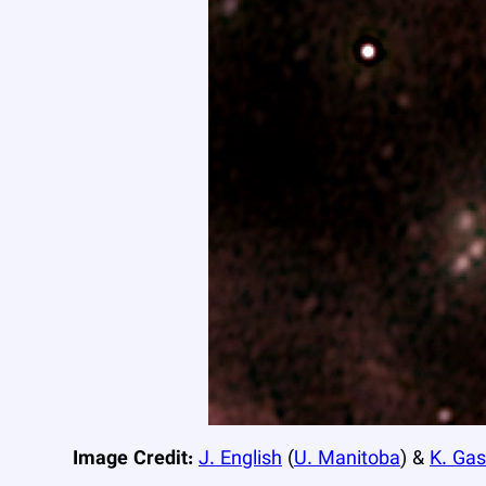
Image Credit:
J. English
(
U. Manitoba
) &
K. Ga