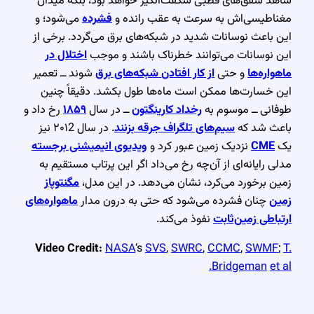
شاهد شفق‌های قطبی شگفت‌انگیز خواهد بود، بلکه میدان
مغناطیسی‌اش به سرعت به عقب رانده و
فشرده
می‌شود؛ و
این باعث نوسانات شدید در شبکه‌های برق می‌گردد. برخی از
این نوسانات می‌توانند خطرناک باشند و موجب
اختلال در
ماهواره‌ها
و حتی
از کار افتادن شبکه‌های برق
شوند ــ تعمیر
این خسارت‌ها ممکن است ماه‌ها طول بکشد. دقیقاً چنین
طوفانی ــ موسوم به
رخداد کارینگتون
ــ در سال
۱۸۵۹
رخ داد و
باعث شد که
سیم‌های تلگراف جرقه بزنند
. در سال ۲۰۱2 نیز
یک
CME
نزدیک زمین عبور کرد و
ویدیوی انیمیشنی برجسته
مدلی رایانه‌ای از آن‌چه رخ می‌داد اگر این پرتاب مستقیم به
زمین برخورد می‌کرد، نشان می‌دهد. در این مدل،
مگنتوپاز
زمین
چنان فشرده می‌شود که حتی به درون مدار
ماهواره‌های
ارتباطی زمین‌ثابت
نفوذ می‌کند.
Video Credit:
NASA
‘s
SVS
,
SWRC
,
CCMC
,
SWMF
;
T.
Bridgeman
et al.