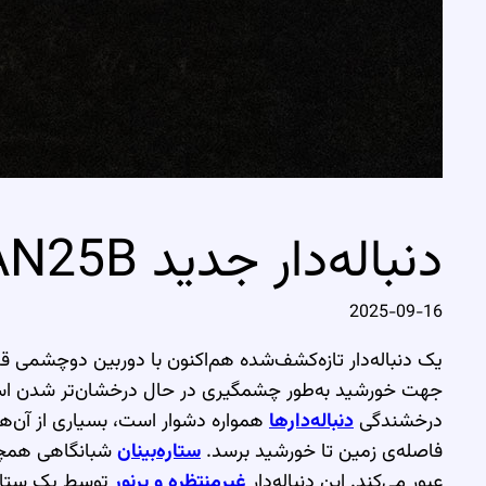
دنباله‌دار جدید SWAN25B بر فراز مکزیک
2025-09-16
یک دنباله‌دار تازه‌کشف‌شده هم‌اکنون با دوربین دوچشمی قا
جهت خورشید به‌طور چشمگیری در حال درخشان‌تر شدن است
درخشندگی
دنباله‌دارها
همواره دشوار است، بسیاری از آن‌ها
فاصله‌ی زمین تا خورشید برسد.
ستاره‌بینان
شبانگاهی همچن
عبور می‌کند. این دنباله‌دار
غیرمنتظره و پرنور
توسط یک ستاره‌