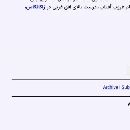
ام غروب آفتاب، درست بالای افق غربی در
زاكاتکاس
،
Archive
|
Sub
A