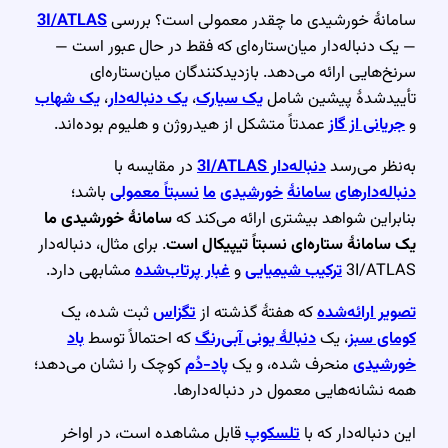
سامانهٔ خورشیدی ما چقدر معمولی است؟ بررسی
3I/ATLAS
— یک دنباله‌دار میان‌ستاره‌ای که فقط در حال عبور است —
سرنخ‌هایی ارائه می‌دهد. بازدیدکنندگان میان‌ستاره‌ای
تأییدشدهٔ پیشین شامل
یک سیارک
،
یک دنباله‌دار
،
یک شهاب
و
جریانی از گاز
عمدتاً متشکل از هیدروژن و هلیوم بوده‌اند.
به‌نظر می‌رسد
دنباله‌دار 3I/ATLAS
در مقایسه با
دنباله‌دارهای
سامانهٔ
خورشیدی
ما
نسبتاً معمولی
باشد؛
بنابراین شواهد بیشتری ارائه می‌کند که
سامانهٔ خورشیدی ما
یک سامانهٔ ستاره‌ای نسبتاً تیپیکال است
. برای مثال، دنباله‌دار
3I/ATLAS
ترکیب شیمیایی
و
غبار پرتاب‌شده
مشابهی دارد.
تصویر ارائه‌شده
که هفتهٔ گذشته از
تگزاس
ثبت شده، یک
کومای سبز
، یک
دنبالهٔ یونی آبی‌رنگ
که احتمالاً توسط
باد
خورشیدی
منحرف شده، و یک
پاد-دُم
کوچک را نشان می‌دهد؛
همه نشانه‌هایی معمول در دنباله‌دارها.
این دنباله‌دار که با
تلسکوپ
قابل مشاهده است، در اواخر