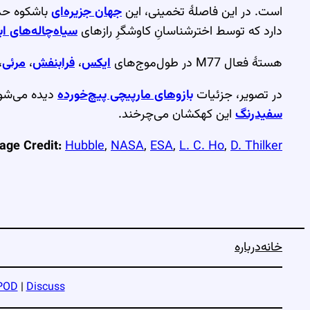
است. در این فاصلهٔ تخمینی، این
جهان جزیره‌ای
باشکوه حدود ۱۰۰ هزار سال نوری قطر دارد. این 
دارد که توسط اخترشناسانِ کاوشگرِ رازهای
سیاه‌چاله‌های اب
هستهٔ فعال M77 در طول‌موج‌های
ایکس
،
فرابنفش
،
مرئی
،
در تصویر، جزئیات
بازوهای مارپیچی پیچ‌خورده
دیده می‌شود
سفیدرنگ
این کهکشان می‌چرخند.
age Credit:
Hubble
,
NASA
,
ESA
,
L. C. Ho
,
D. Thilker
خانه
درباره
POD
|
Discuss