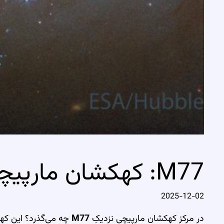
M77: کهکشان مارپیچی با مرکزی فعال
2025-12-02
در مرکز کهکشان مارپیچی نزدیکِ
M77
چه می‌گذرد؟ این کهکشان م