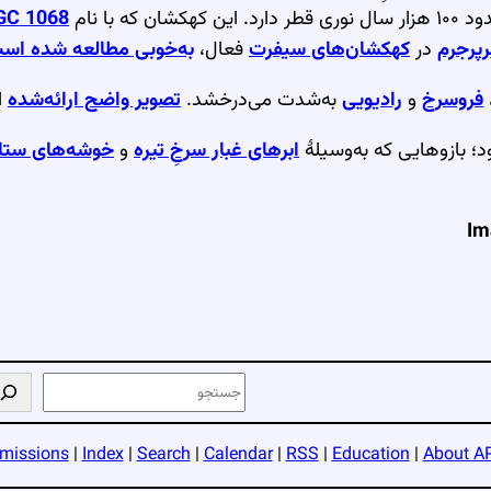
کهکشان که با نام
GC 1068
رپرجرم
در
کهکشان‌های سیفرت
فعال،
به‌خوبی مطالعه شده اس
فروسرخ
و
رادیویی
به‌شدت می‌درخشد.
تصویر واضح ارائه‌شده
از 7
؛ بازوهایی که به‌وسیلهٔ
ابرهای غبار سرخِ تیره
و
خوشه‌های ستار
Im
ج
س
ت
missions
|
Index
|
Search
|
Calendar
|
RSS
|
Education
|
About A
ج