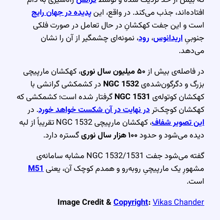
افتاده‌اند، جذب می‌کند. در واقع، این
پدیده در جهان رایج
است و این جفت کهکشانِ در حال تعامل در صورت فلکی
جنوبیِ
اریدانوس
،
رود
، نمونه‌ای چشمگیر از آن را نشان
می‌دهد.
در فاصله‌ی بیش از
۵۰ میلیون سال نوری
، کهکشان مارپیچی
بزرگ و دگرگون‌شده‌ی
NGC 1532
در کشمکشی گرانشی با
کهکشان کوتوله‌ی
NGC 1531
گرفتار شده است؛ کشمکشی که
کهکشان کوچک‌تر
در نهایت در آن شکست خواهد خورد
. در
این تصویر شفاف
، کهکشان مارپیچی NGC 1532 تقریباً از لبه
دیده می‌شود و حدود
۱۰۰ هزار سال نوری
گستره دارد.
گفته می‌شود جفت NGC 1532/1531 مشابه سامانه‌ی
مشهورِ یک مارپیچیِ رو‌به‌رو و همدم کوچک آن، یعنی
M51
است.
Image Credit &
Copyright
:
Vikas Chander