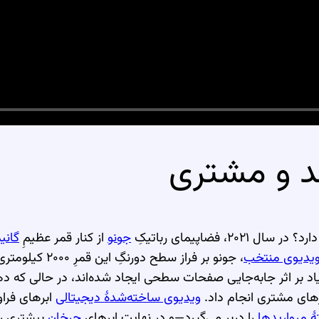
یمد و مشتری
۲۰۲۱، فضاپیمای رباتیکِ
جونو
از کنار قمر عظیمِ
گانی
یدیوی منتخب
، جونو بر فراز س
یاد بر اثر جابه‌جایی صفحات سطحی ایجاد شده‌اند، در حالی که د
برهای مشتری انجام داد.
ویدیوی ساخته‌شدهٔ دیجیتالی
ابرهای فراو
ٔ مرواریدها
را دربر می‌گیرد—و در نهایت ابرهای
چرخانِ
بیشتری را