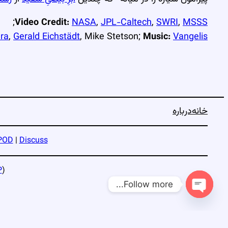
;
Video Credit:
NASA
,
JPL-Caltech
,
SWRI
,
MSSS
ra
,
Gerald Eichstädt
, Mike Stetson;
Music:
Vangelis
خانه
درباره
POD
|
Discuss
P
)
Follow more...
Open
chaty