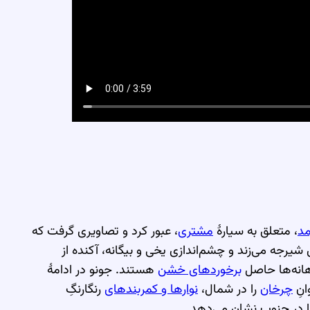
مد
، متعلق به سیارهٔ
مشتری
، عبور کرد و تصاویری گرفت که
طح دو‌رنگِ این قمرِ ۲۰۰۰ کیلومتری شیرجه می‌زند و چشم‌اندازی یخی و بیگانه، آکنده از
هانه‌ها حاصل
برخوردهای خشن
هستند. جونو در ادامهٔ
انِ
چرخان
را در شمال،
نوارها و کمربندهای
رنگارنگِ
 در جنوب نشان می‌دهد.