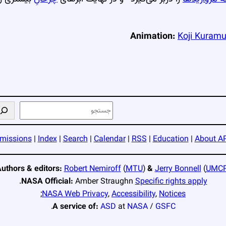
Animation:
Koji Kuramu
ج
س
ت
missions
|
Index
|
Search
|
Calendar
|
RSS
|
Education
|
About A
ج
و
uthors & editors:
Robert Nemiroff
(
MTU
)
&
Jerry Bonnell
(
UMC
.
NASA Official:
Amber Straughn
Specific rights apply
;
NASA Web Privacy
,
Accessibility
,
Notices
,
A service of:
ASD
at
NASA
/
GSFC
NASA Science Activation