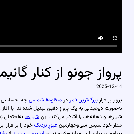
پرواز جونو از کنار گان
2025-12-14
پرواز بر فرازِ
بزرگ‌ترین قمر
در
منظومهٔ شمسی
چه احساسی دارد؟ در سال 
به‌صورت دیجیتالی به یک پروازِ دقیق تبدیل شده‌اند. با آغاز
و
شیارها و دهانه‌ها، را آشکار می‌کند. این
شیارها
به‌احتمال ز
مدار خود سپس سی‌وچهارمین
عبورِ نزدیک
خود را بر فراز ا
پیرامون سیاره را در میانه—که چندین
ابرِ بیضیِ سفید
از
رشته