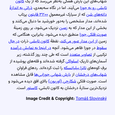
شهاب‌های این بارش همگی به‌نظر می‌رسد که از یک
کانون
تابشی رو به جوزا
می‌آیند. اما در نگاه سه‌بعدی،
ذراتی به اندازهٔ
دانه‌های شن
که از سیارک غیرمعمولِ
۳۲۰۰ فایتون
پرتاب
شده‌اند، مدار مشخصی را به‌دور خورشید ما دنبال می‌کنند و
بخشی از این مدار که به
زمین
نزدیک می‌شود، بر روی زمینهٔ
صورت فلکی جوزا
منطبق دیده می‌شود. بنابراین، هنگامی که
زمین
از این مدار عبور می‌کند
، نقطهٔ
کانون تابشی
ذراتِ
در حال
سقوط
در جوزا ظاهر می‌شود. آنچه
در اینجا به نمایش درآمده
ترکیبی از
تصاویر متعدد
است که طی چند روز گذشته، زیر
آسمان‌های تاریکِ
اسلواکی
گرفته شده‌اند و قله‌های پوشیده از
برفِ کوه‌های
تاترا بیلیانسکه
را ثبت کرده‌اند. ردهای فراوانِ
شهاب‌های درخشان
از
بارش شهابی جوزایی‌ها
قابل مشاهده
است. صورت فلکیِ
شکارچی (اوریون)
بالای افق دیده می‌شود و
نزدیک‌ترین ستارهٔ درخشان به کانون تابشی،
کاستور
است.
Image Credit & Copyright:
Tomáš Slovinský