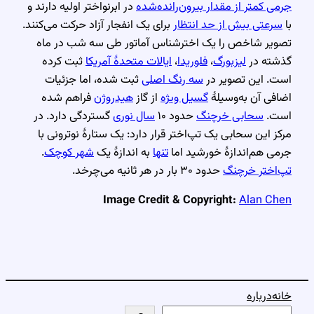
جرمی کمتر از مقدار بیرون‌رانده‌شده
در ابرنواختر اولیه دارند و
با
سرعتی بیش از حد انتظار
برای یک انفجار آزاد حرکت می‌کنند.
تصویر شاخص را یک اخترشناس آماتور طی سه شب در ماه
گذشته در
لیزبورگ
،
فلوریدا
،
ایالات متحدهٔ آمریکا
ثبت کرده
است. این تصویر در
سه رنگ اصلی
ثبت شده، اما جزئیات
اضافی آن به‌وسیلهٔ
گسیل ویژه
از گاز
هیدروژن
فراهم شده
است.
سحابی خرچنگ
حدود ۱۰
سال نوری
گستردگی دارد. در
مرکز این سحابی یک تپ‌اختر قرار دارد: یک ستارهٔ نوترونی با
جرمی هم‌اندازهٔ خورشید اما
تنها
به اندازهٔ یک
شهر کوچک
.
تپ‌اختر خرچنگ
حدود ۳۰ بار در هر ثانیه می‌چرخد.
Image Credit & Copyright:
Alan Chen
خانه
درباره
ج