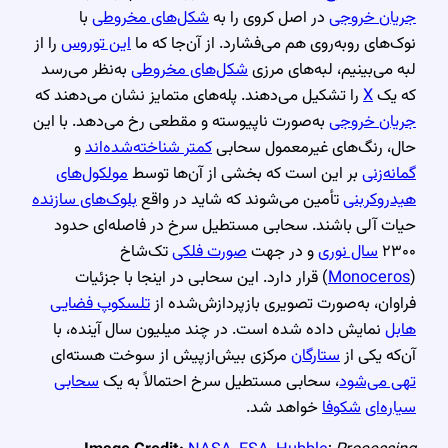
جریان خروجی
در اصل کروی را به
شکل‌های مخروطی
با
نوک‌های روبه‌روی هم می‌فشارد. از آن‌جا که ما
این توروس
را از
لبه می‌بینیم، لبه‌های مرزی
شکل‌های مخروطی
به‌نظر می‌رسد
که یک
X
را تشکیل می‌دهند. پله‌های متمایز نشان می‌دهند که
جریان خروجی
به‌صورت ناپیوسته و مقطعی رخ می‌دهد. با این
حال، رنگ‌های غیرمعمول سحابی
کمتر شناخته‌شده‌اند
و
گمانه‌زنی
بر این است که بخشی از آن‌ها توسط
مولکول‌های
هیدروکربنی
تأمین می‌شوند که شاید در واقع
بلوک‌های سازنده
حیات آلی باشند. سحابی مستطیل سرخ در فاصله‌ای حدود
۲۳۰۰
سال نوری
و در جهت
صورت فلکی
تک‌شاخ
(
Monoceros
) قرار دارد. این سحابی در اینجا با جزئیات
فراوان، به‌صورت تصویری بازپردازش‌شده از
تلسکوپ فضایی
هابل
نمایش داده شده است. در چند میلیون سال آینده، با
آن‌که یکی از
ستارگان
مرکزی بیش‌ازپیش از سوخت هسته‌ای
تهی می‌شود
، سحابی مستطیل سرخ احتمالاً به یک
سحابی
سیاره‌ای
شکوفا
خواهد شد.