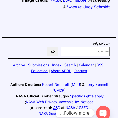
Image Credit:
NASA
,
ESA
,
Hubble
;
Processing
&
License
:
Judy Schmidt
خانه
درباره
ج
س
ت
Archive
|
Submissions
|
Index
|
Search
|
Calendar
|
RSS
|
ج
Education
|
About APOD
|
Discuss
و
Authors & editors:
Robert Nemiroff
(
MTU
)
&
Jerry Bonnell
(
UMCP
)
.
NASA Official:
Amber Straughn
Specific rights apply
;
NASA Web Privacy
,
Accessibility
,
Notices
,
A service of:
ASD
at
NASA
/
GSFC
Follow more...
NASA Science Activation