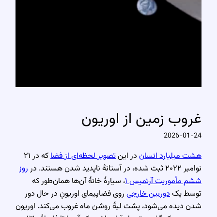
غروب زمین از اوریون
2026-01-24
هشت میلیارد انسان
در این
تصویر لحظه‌ای از فضا
که در ۲۱
نوامبر ۲۰۲۲ ثبت شده، در آستانهٔ ناپدید شدن هستند. در
روز
ششم مأموریت آرتمیس ۱
، سیارهٔ خانهٔ آن‌ها همان‌طور که
توسط یک
دوربین خارجی
روی فضاپیمای اوریونِ در حال دور
شدن دیده می‌شود، پشت لبهٔ روشن ماه غروب می‌کند. اوریون