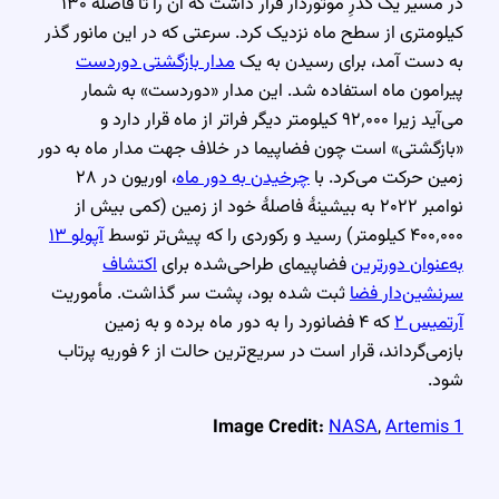
در مسیر یک گذرِ موتوردار قرار داشت که آن را تا فاصلهٔ ۱۳۰
کیلومتری از سطح ماه نزدیک کرد. سرعتی که در این مانور گذر
به دست آمد، برای رسیدن به یک
مدار بازگشتی دوردست
پیرامون ماه استفاده شد. این مدار «دوردست» به شمار
می‌آید زیرا ۹۲٬۰۰۰ کیلومتر دیگر فراتر از ماه قرار دارد و
«بازگشتی» است چون فضاپیما در خلاف جهت مدار ماه به دور
زمین حرکت می‌کرد. با
چرخیدن به دور ماه
، اوریون در ۲۸
نوامبر ۲۰۲۲ به بیشینهٔ فاصلهٔ خود از زمین (کمی بیش از
۴۰۰٬۰۰۰ کیلومتر) رسید و رکوردی را که پیش‌تر توسط
آپولو ۱۳
به‌عنوان دورترین
فضاپیمای طراحی‌شده برای
اکتشاف
سرنشین‌دار فضا
ثبت شده بود، پشت سر گذاشت. مأموریت
آرتمیس ۲
که ۴ فضانورد را به دور ماه برده و به زمین
بازمی‌گرداند، قرار است در سریع‌ترین حالت از ۶ فوریه پرتاب
شود.
Image Credit:
NASA
,
Artemis 1