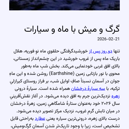
گرگ و میش با ماه و سیارات
2026-02-21
تنها
دو روز پس از
خورشیدگرفتگی حلقویِ ماه نوِ فوریه، هلال
باریک ماه پس از غروب خورشید در این چشم‌انداز زمستانی،
بالای افق غربی خودنمایی می‌کند. بخش شبِ ماه به‌طور
محوی با نور بازتابی زمین (Earthshine) روشن شده و این ماهِ
جوان در آسمان نسبتاً صافِ اوایل شب، بر فراز روستای کیرازلیِ
ترکیه، با
سه سیارهٔ درخشان
همراه شده است. سیارهٔ درونی
زهره
نزدیک‌ترین جرم به افق دیده می‌شود. در آغاز نقش‌آفرینیِ
سال ۲۰۲۶ خود به‌عنوان ستارهٔ شامگاهیِ زمین، زهرهٔ درخشان
در میان تابش گرمِ غروب، نزدیک مرکز تصویر دیده می‌شود.
درست بالای زهره، درونی‌ترین سیاره یعنی
عطارد
به‌راحتی قابل
تشخیص است، زیرا با وجود تاریک‌تر شدن آسمانِ گرگ‌ومیش،