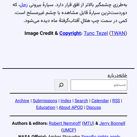
به‌طرزی چشمگیر بالاتر از افق قرار دارد. سیارهٔ بیرونی
زحل
، که
دوردست‌ترین سیارهٔ قابل مشاهده با چشم غیرمسلح است،
کمی در سمت چپ هلالِ آفتاب‌گرفتهٔ ماه دیده می‌شود.
Image Credit &
Copyright
:
Tunc Tezel
(
TWAN
)
خانه
درباره
ج
س
ت
Archive
|
Submissions
|
Index
|
Search
|
Calendar
|
RSS
|
ج
Education
|
About APOD
|
Discuss
و
Authors & editors:
Robert Nemiroff
(
MTU
)
&
Jerry Bonnell
(
UMCP
)