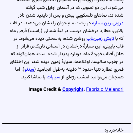
می‌شود. این دو تصویر، که در آسمان اوایل شب گرفته
شده‌اند، نماهای تلسکوپیِ پیش و پس از ناپدید شدن نادر
درونی‌ترین سیاره
در پشت ماهِ جوان را نشان می‌دهند. در قاب
بالایی، عطاردِ درخشان درست در لبهٔ شمالی (راست) قرص ماه
که با
تابشِ زمین‌تاب
روشن شده، به‌سختی دیده می‌شود. در
قاب پایینی، این سیارهٔ درخشان در آسمانی تاریک‌تر، فراتر از
هلالِ آفتاب‌خوردهٔ ماه، دوباره پدیدار شده است. همان‌گونه که
در جنوب سالیسا، اوکلاهما، سیارهٔ زمین دیده شد، این اختفای
قمریِ عطارد تنها حدود ۳ دقیقه به‌طول انجامید (
ویدئو
). اما
همچنان می‌توانید امشب رژه‌ای از
سیارات
را تماشا کنید.
Image Credit &
Copyright
:
Fabrizio Melandri
خانه
درباره