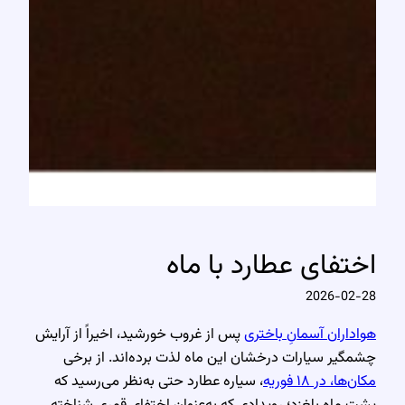
اختفای عطارد با ماه
2026-02-28
هواداران آسمانِ باختری
پس از غروب خورشید، اخیراً از آرایش
چشمگیر سیارات درخشان این ماه لذت برده‌اند. از برخی
مکان‌ها، در ۱۸ فوریه
، سیاره عطارد حتی به‌نظر می‌رسید که
پشت ماه بلغزد؛ رویدادی که به‌عنوان اختفای قمری شناخته