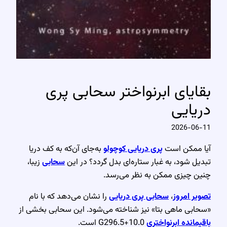
بقایای ابرنواختر سحابی پری
دریایی
2026-06-11
آیا ممکن است
پری دریایی کوچولو
به‌جای آن‌که به کف دریا
تبدیل شود، به غبار ستاره‌ای بدل گردد؟ در این
سحابی
زیبا،
چنین چیزی ممکن به نظر می‌رسد.
تصویر امروز
،
سحابی پری دریایی
را نشان می‌دهد که با نام
«سحابی ماهی بتا» نیز شناخته می‌شود. این سحابی بخشی از
باقیمانده ابرنواختری
G296.5+10.0 است.