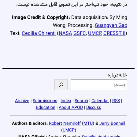
در نتیجه، خود تپ‌اختر در این تصویر قابل مشاهده نیست.
Image Credit & Copyright:
Data acquisition: Sy Ming
Wong; Processing:
Guangyan Gao
Text:
Cecilia Chirenti
(
NASA
GSFC
,
UMCP
,
CRESST II
)
خانه
درباره
ج
س
ت
Archive
|
Submissions
|
Index
|
Search
|
Calendar
|
RSS
|
ج
Education
|
About APOD
|
Discuss
و
Authors & editors:
Robert Nemiroff
(
MTU
)
&
Jerry Bonnell
(
UMCP
)