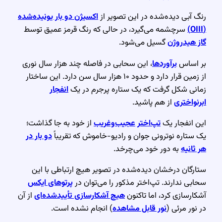
رنگ آبی دیده‌شده در این تصویر از
اکسیژن دو بار یونیده‌شده
(OIII)
سرچشمه می‌گیرد، در حالی که رنگ قرمز عمیق توسط
گاز هیدروژن
گسیل می‌شود.
بر اساس
برآوردها
، این سحابی در فاصله چند هزار سال نوری
از زمین قرار دارد و حدود ۱۰ هزار سال سن دارد. این ساختار
زمانی شکل گرفت که یک ستاره پرجرم در یک
انفجار
ابرنواختری
از هم پاشید.
این انفجار یک
تپ‌اختر
عجیب‌وغریب
از خود به جا گذاشت؛
یک ستاره نوترونی جوان و رادیو-خاموش که تقریباً
دو بار در
هر ثانیه
به دور خود می‌چرخد.
ستارگان درخشان دیده‌شده در تصویر هیچ ارتباطی با این
سحابی ندارند. تپ‌اختر مذکور را می‌توان در
پرتوهای ایکس
آشکارسازی کرد، اما تاکنون
هیچ آشکارسازی تأییدشده‌ای
از آن
در نور مرئی (
نور قابل مشاهده
) انجام نشده است.