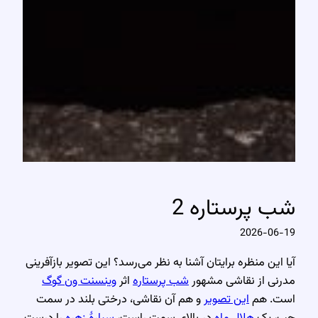
شب پرستاره 2
2026-06-19
آیا این منظره برایتان آشنا به نظر می‌رسد؟ این تصویر بازآفرینی
مدرنی از نقاشی مشهور
شب پرستاره
اثر
وینسنت ون گوگ
است. هم
این تصویر
و هم آن نقاشی، درختی بلند در سمت
چپ، یک
هلال ماه
در بالای سمت راست،
سیارهٔ زهره
را درست