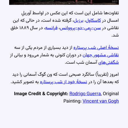
تفاوت‌ها شامل این است که این عکس در اواسط آوریلِ
امسال در
کاسکاول
،
برزیل
، گرفته شده است، در حالی که این
نقاشی در
سن-رِمی-دو-پرووانس
،
فرانسه
، در سال ۱۸۸۹ خلق
شد.
نسخهٔ اصلی شب پرستاره
از دید بسیاری از مردم یکی از سه
نقاشی مشهور جهان
در دوران کنونی به شمار می‌رود و بیانی از
شگفتی‌های
آسمان شب است.
امروز (تقریباً) سالگرد صبحی است که ون گوگ آسمانی را دید
که بعدها آن را در
نسخهٔ خود از شب پرستاره
به تصویر کشید.
Image Credit & Copyright:
Rodrigo Guerra
, Original
Painting:
Vincent van Gogh