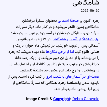
شامگاهی
2026-06-20
زهره اکنون بر
صحنهٔ آسمانی
به‌عنوان ستارهٔ درخشان
شامگاهی زمین ظاهر می‌شود و در کنار ماه، دیگر سیارات
سرگردان، و ستارگان درخشان در آسمان‌های غربی می‌درخشد.
برای تماشاگران آسمان شامگاهی
در ۱۷ ژوئن، این فانوس
آسمانی پس از غروب خورشید در نزدیکی ماهِ جوان، باریک و
هلالی طلوع کرد.
اما از برخی مکان‌ها
ماه دیده می‌شد که زهره
را می‌پوشاند یا از مقابل آن عبور می‌کند. و از یک رصدخانهٔ
حیاط‌پشتی در جنوب بریتیش کلمبیا، کانادا، این اختفای قمری
در روشنایی روز رخ داد. این عکس خیره‌کنندهٔ تلسکوپی
صحنه‌ای در آسمان‌های به‌شدت ابری
را ثبت کرده است، پس از
ناپدید شدن یک‌ساعتهٔ زهره، هنگامی که ستارهٔ شامگاهی از
ورای لبهٔ روشن ماه پدیدار شد.
Image Credit &
Copyright
:
Debra Ceravolo