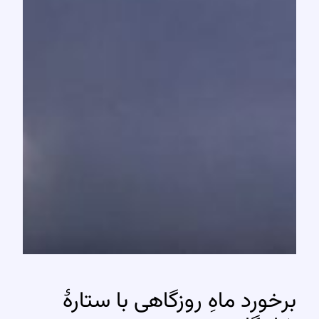
برخورد ماهِ روزگاهی با ستارهٔ