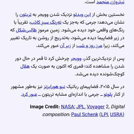
نیتروژن منجمد
است.
نخستین بخش از
این ویدئو
نزدیک شدن وویجر به
تریتون
را
نشان می‌دهد؛ جرمی که به‌جز یک
ته‌رنگ سبزِ کاذب
، تقریباً با
رنگ‌های واقعی خود دیده می‌شود. زمینِ مرموزِ
طالبی‌شکل
که
در زیر فضاپیما دیده می‌شود، به‌تدریج از روشن به تاریک تغییر
می‌کند، زیرا
مرز روز و شب
از
زیر آن
عبور می‌کند.
پس از نزدیک‌ترین گذر،
وویجر
چرخش کرد تا قمرِ در حال دور
شدن را مشاهده کند؛ قمری که اکنون به صورت یک
هلال
کوچک‌شونده دیده می‌شد.
در سال ۲۰۱۵، فضاپیمای رباتیک
نیو هورایزنز
نیز به‌طور مشهور
از کنار
پلوتو
ــ جرمی با اندازه‌ای مشابه تریتون ــ
عبور کرد
.
Image Credit:
NASA
;
JPL
,
Voyager
2,
Digital
composition:
Paul Schenk
(
LPI
,
USRA
)