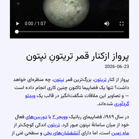
پرواز ازکنار قمر تریتونِ نپتون
2026-06-23
پرواز از کنار
تریتون
، بزرگ‌ترین قمر
نپتون
، چه منظره‌ای خواهد
داشت؟ تنها یک فضاپیما تاکنون چنین کاری انجام داده است
— و تصاویر این ملاقات شگفت‌انگیز در قالب یک
ویدئو
گردآوری
شده‌اند.
در سال ۱۹۸۹، فضاپیمای رباتیک
وویجر ۲
با
دوربین‌های
فعال
خود از میان سامانهٔ نپتون عبور کرد.
تریتون
اندکی کوچک‌تر از
ماه زمین
است، اما دارای
آتشفشان‌های یخی
و سطحی غنی از