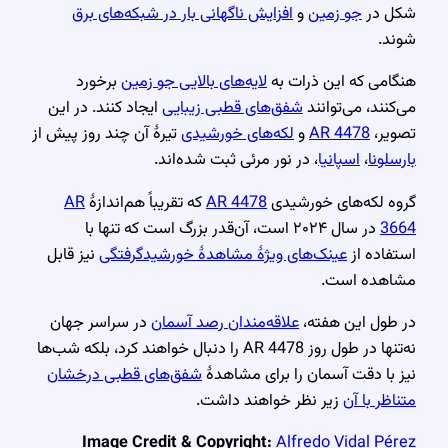
شکل در
جو زمین
و
افزایش ناگهانی بار در شبکه‌های برق
شوند.
هنگامی که این ذرات به
لایه‌های بالایی جو زمین
برخورد
می‌کنند، می‌توانند
شفق‌های قطبی زیبایی
ایجاد کنند. در این
تصویر،
AR 4478
و
لکه‌های خورشیدی
تیرهٔ آن چند روز پیش از
بارسلونا
،
اسپانیا
، در نور مرئی ثبت شده‌اند.
گروه لکه‌های خورشیدی
AR 4478
که تقریباً هم‌اندازهٔ
AR
3664
در سال ۲۰۲۴ است، آن‌قدر بزرگ است که تنها با
استفاده از
عینک‌های ویژهٔ مشاهدهٔ خورشیدگرفتگی
نیز قابل
مشاهده است.
در طول این هفته،
علاقه‌مندان رصد آسمان
در سراسر جهان
نه‌تنها در طول روز AR 4478 را دنبال خواهند کرد، بلکه شب‌ها
نیز با دقت آسمان را برای مشاهدهٔ
شفق‌های قطبی درخشان
متناظر با آن
زیر نظر خواهند داشت.
Image Credit & Copyright:
Alfredo Vidal Pérez