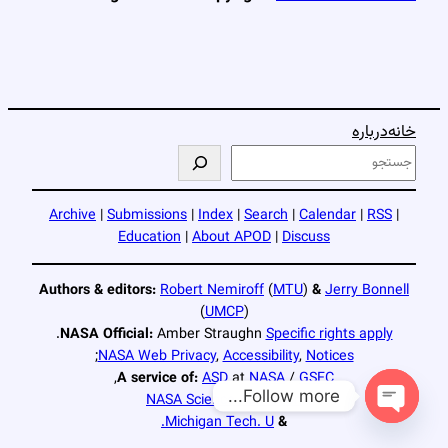
خانه
درباره
ج
س
ت
Archive
|
Submissions
|
Index
|
Search
|
Calendar
|
RSS
|
ج
Education
|
About APOD
|
Discuss
و
Authors & editors:
Robert Nemiroff
(
MTU
)
&
Jerry Bonnell
(
UMCP
)
.
NASA Official:
Amber Straughn
Specific rights apply
;
NASA Web Privacy
,
Accessibility
,
Notices
,
A service of:
ASD
at
NASA
/
GSFC
Follow more...
NASA Science Activation
Michigan Tech. U.
&
Open