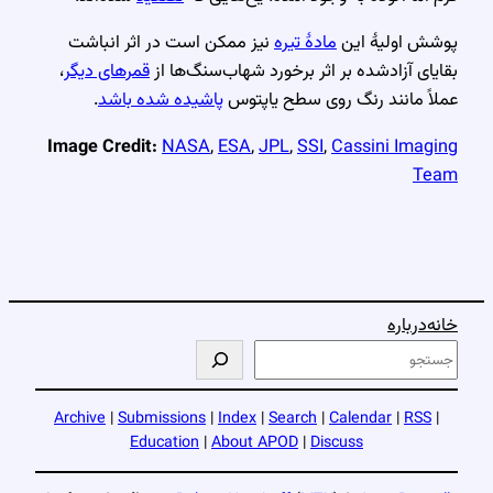
پوشش اولیهٔ این
مادهٔ تیره
نیز ممکن است در اثر انباشت
بقایای آزادشده بر اثر برخورد شهاب‌سنگ‌ها از
قمرهای دیگر
،
عملاً مانند رنگ روی سطح یاپتوس
پاشیده شده باشد
.
Image Credit:
NASA
,
ESA
,
JPL
,
SSI
,
Cassini Imaging
Team
خانه
درباره
ج
س
ت
Archive
|
Submissions
|
Index
|
Search
|
Calendar
|
RSS
|
ج
Education
|
About APOD
|
Discuss
و