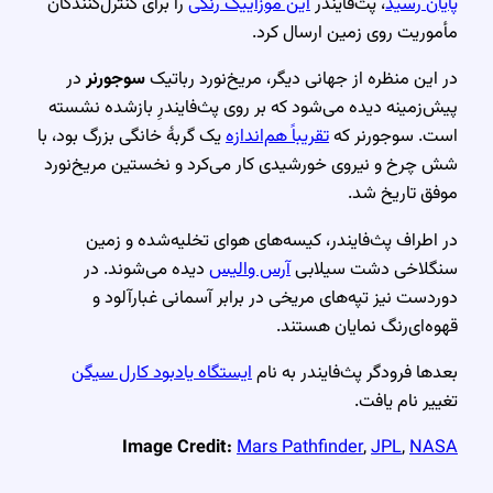
پایان رسید
، پث‌فایندر
این موزاییک رنگی
را برای کنترل‌کنندگان
مأموریت روی زمین ارسال کرد.
در این منظره از جهانی دیگر، مریخ‌نورد رباتیک
سوجورنر
در
پیش‌زمینه دیده می‌شود که بر روی پث‌فایندرِ بازشده نشسته
است. سوجورنر که
تقریباً هم‌اندازه
یک گربهٔ خانگی بزرگ بود، با
شش چرخ و نیروی خورشیدی کار می‌کرد و نخستین مریخ‌نورد
موفق تاریخ شد.
در اطراف پث‌فایندر، کیسه‌های هوای تخلیه‌شده و زمین
سنگلاخی دشت سیلابی
آرس والیس
دیده می‌شوند. در
دوردست نیز تپه‌های مریخی در برابر آسمانی غبارآلود و
قهوه‌ای‌رنگ نمایان هستند.
بعدها فرودگر پث‌فایندر به نام
ایستگاه یادبود کارل سیگن
تغییر نام یافت.
Image Credit:
Mars Pathfinder
,
JPL
,
NASA