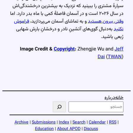
سیارهٔ مشتری را ببینید که نزدیک به بیشترین درخشندگی‌اش
در سال ۲۰۲۶ است و در آسمان فاصلهٔ کمی با ماه بدر دارد. اما
وقتی بیرون هستید
و به تماشای آسمان می‌پردازید،
فراموش
نکنید
به‌دنبال گوی‌های آتشینِ نادر و درخشانِ بارش شهابی
رُبعی باشید.
Image Credit &
Copyright
:
Zhengjie Wu and
Jeff
Dai
(
TWAN
)
خانه
درباره
ج
س
ت
Archive
|
Submissions
|
Index
|
Search
|
Calendar
|
RSS
|
ج
Education
|
About APOD
|
Discuss