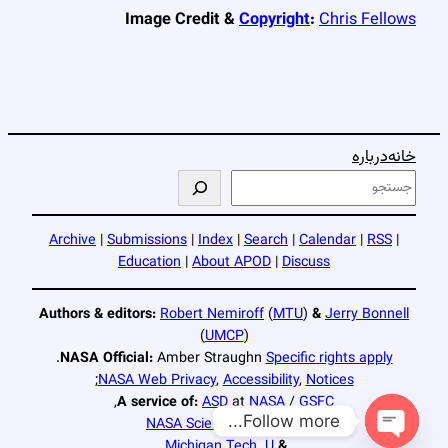
Image Credit &
Copyright
:
Chris Fellows
خانه
درباره
ج
س
ت
Archive
|
Submissions
|
Index
|
Search
|
Calendar
|
RSS
|
ج
Education
|
About APOD
|
Discuss
و
Authors & editors:
Robert Nemiroff
(
MTU
)
&
Jerry Bonnell
(
UMCP
)
.
NASA Official:
Amber Straughn
Specific rights apply
;
NASA Web Privacy
,
Accessibility
,
Notices
,
A service of:
ASD
at
NASA
/
GSFC
Follow more...
NASA Science Activation
Michigan Tech. U.
&