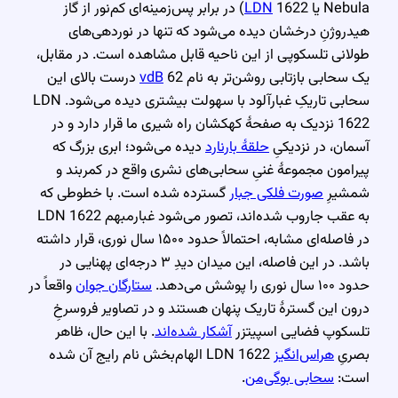
Nebula یا
LDN
1622) در برابر پس‌زمینه‌ای کم‌نور از گاز
هیدروژنِ درخشان دیده می‌شود که تنها در نوردهی‌های
طولانی تلسکوپی از این ناحیه قابل مشاهده است. در مقابل،
یک سحابی بازتابی روشن‌تر به نام
vdB
62 درست بالای این
سحابی تاریکِ غبارآلود با سهولت بیشتری دیده می‌شود. LDN
1622 نزدیک به صفحهٔ کهکشان راه شیری ما قرار دارد و در
آسمان، در نزدیکیِ
حلقهٔ بارنارد
دیده می‌شود؛ ابری بزرگ که
پیرامون مجموعهٔ غنیِ سحابی‌های نشری واقع در کمربند و
شمشیرِ
صورت فلکی جبار
گسترده شده است. با خطوطی که
به عقب جاروب شده‌اند، تصور می‌شود غبارمبهم LDN 1622
در فاصله‌ای مشابه، احتمالاً حدود ۱۵۰۰ سال نوری، قرار داشته
باشد. در این فاصله، این میدان دیدِ ۳ درجه‌ای پهنایی در
حدود ۱۰۰ سال نوری را پوشش می‌دهد.
ستارگان جوان
واقعاً در
درون این گسترهٔ تاریک پنهان هستند و در تصاویر فروسرخِ
تلسکوپ فضایی اسپیتزر
آشکار شده‌اند
. با این حال، ظاهر
بصریِ
هراس‌انگیز
LDN 1622 الهام‌بخش نام رایج آن شده
است:
سحابی بوگی‌من
.