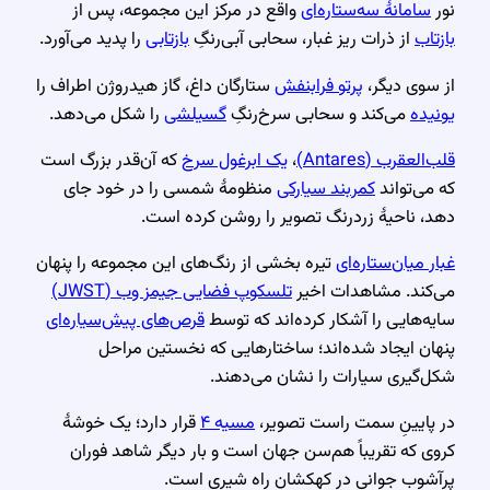
نور
سامانهٔ سه‌ستاره‌ای
واقع در مرکز این مجموعه، پس از
بازتاب
از ذرات ریز غبار، سحابی آبی‌رنگِ
بازتابی
را پدید می‌آورد.
از سوی دیگر،
پرتو فرابنفش
ستارگان داغ، گاز هیدروژن اطراف را
یونیده
می‌کند و سحابی سرخ‌رنگِ
گسیلشی
را شکل می‌دهد.
قلب‌العقرب (Antares)
،
یک ابرغول سرخ
که آن‌قدر بزرگ است
که می‌تواند
کمربند سیارکی
منظومهٔ شمسی را در خود جای
دهد، ناحیهٔ زردرنگ تصویر را روشن کرده است.
غبار میان‌ستاره‌ای
تیره بخشی از رنگ‌های این مجموعه را پنهان
می‌کند. مشاهدات اخیر
تلسکوپ فضایی جیمز وب (JWST)
سایه‌هایی را آشکار کرده‌اند که توسط
قرص‌های پیش‌سیاره‌ای
پنهان ایجاد شده‌اند؛ ساختارهایی که نخستین مراحل
شکل‌گیری سیارات را نشان می‌دهند.
در پایینِ سمت راست تصویر،
مسیه ۴
قرار دارد؛ یک خوشهٔ
کروی که تقریباً هم‌سن جهان است و بار دیگر شاهد فوران
پرآشوب جوانی در کهکشان راه شیری است.