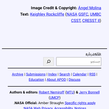
Image Credit & Copyright:
Ángel Molina
Text:
Keighley Rockcliffe
(
NASA
GSFC
,
UMBC
CSST
,
CRESST II
)
خانه
درباره
ج
س
ت
Archive
|
Submissions
|
Index
|
Search
|
Calendar
|
RSS
|
ج
Education
|
About APOD
|
Discuss
و
Authors & editors:
Robert Nemiroff
(
MTU
)
&
Jerry Bonnell
(
UMCP
)
.
NASA Official:
Amber Straughn
Specific rights apply
;
NASA Web Privacy
,
Accessibility
,
Notices