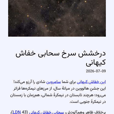
درخشش سرخ سحابی خفاش
کیهانی
2026-07-09
این خفاش کیهانی
برای شما
سامروین
شادی را آرزو می‌کند!
این جشنِ هالووین در میانهٔ سال، از مرزهای نیمکره‌ها فراتر
می‌رود؛ هرچند تابستان در نیمکرهٔ شمالی، هم‌زمان با زمستان
در نیمکرهٔ جنوبی است.
برخلاف ظاهر وهم‌آلودش،
سحابی خفاش کیهانی
(
LDN
43)،