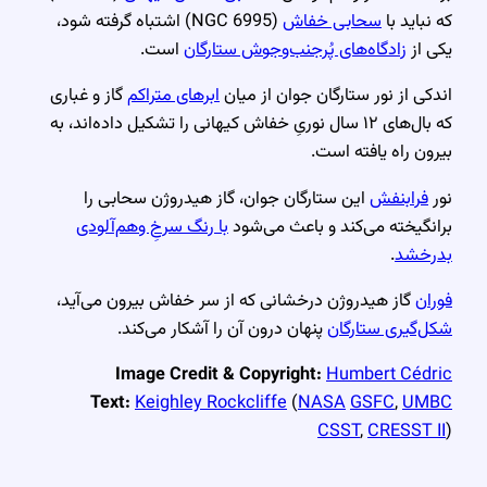
که نباید با
سحابی خفاش
(NGC 6995) اشتباه گرفته شود،
یکی از
زادگاه‌های پُرجنب‌وجوش ستارگان
است.
اندکی از نور ستارگان جوان از میان
ابرهای متراکم
گاز و غباری
که بال‌های ۱۲ سال نوریِ خفاش کیهانی را تشکیل داده‌اند، به
بیرون راه یافته است.
نور
فرابنفش
این ستارگان جوان، گاز هیدروژن سحابی را
برانگیخته می‌کند و باعث می‌شود
با رنگ سرخِ وهم‌آلودی
بدرخشد
.
فوران
گاز هیدروژن درخشانی که از سر خفاش بیرون می‌آید،
شکل‌گیری ستارگان
پنهان درون آن را آشکار می‌کند.
Image Credit & Copyright:
Humbert Cédric
Text:
Keighley Rockcliffe
(
NASA
GSFC
,
UMBC
CSST
,
CRESST II
)